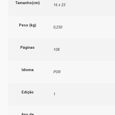
Tamanho(cm)
16 x 23
Peso (kg)
0,230
Páginas
108
Idioma
POR
Edição
1
Ano de