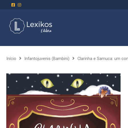
Início
Infantojuvenis (Bambini)
Clarinha e Samuca: um con