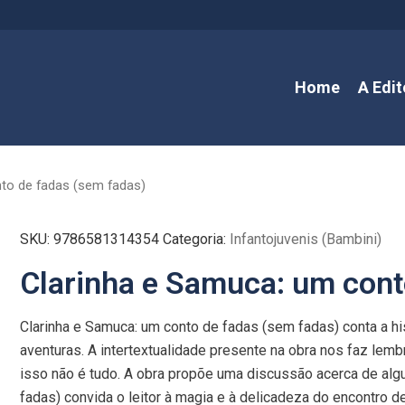
Home
A Edit
to de fadas (sem fadas)
SKU:
9786581314354
Categoria:
Infantojuvenis (Bambini)
Clarinha e Samuca: um cont
Clarinha e Samuca: um conto de fadas (sem fadas) conta a h
aventuras. A intertextualidade presente na obra nos faz le
isso não é tudo. A obra propõe uma discussão acerca de algu
fadas) convida o leitor à magia e à delicadeza do encontro d