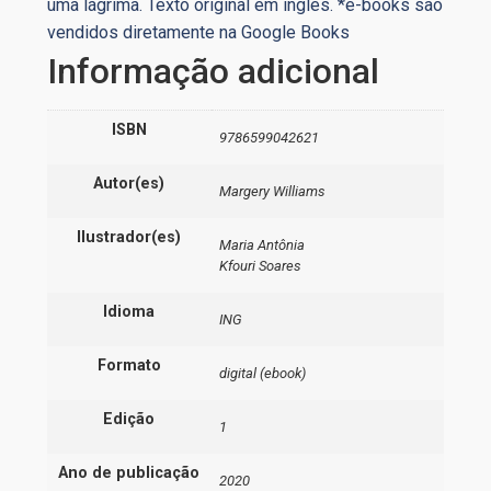
uma lágrima. Texto original em inglês. *e-books são
vendidos diretamente na Google Books
Informação adicional
ISBN
9786599042621
Autor(es)
Margery Williams
Ilustrador(es)
Maria Antônia
Kfouri Soares
Idioma
ING
Formato
digital (ebook)
Edição
1
Ano de publicação
2020